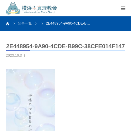
ーム
記事一覧
2E448954-9A90-4CDE-B…
HOME
教会案内
2E448954-9A90-4CDE-B99C-38CFE014F147
2023.10.3
活動紹介
関連リンク
アクセス
よくあるご質問
お問い合わせ