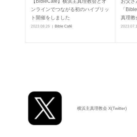
【BibleCafé】横浜主真理教会とオ
お父さ
ンラインでつながる初のハイブリッ
「Bib
ト開催をしました
真理教
2023.08.26
Bible Café
2023.07.
横浜主真理教会 X(Twitter)