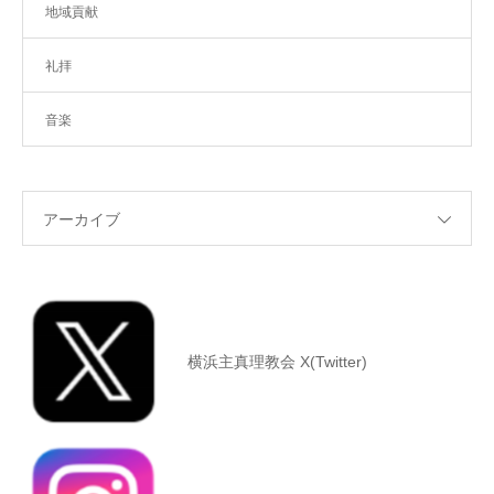
地域貢献
礼拝
音楽
アーカイブ
横浜主真理教会 X(Twitter)