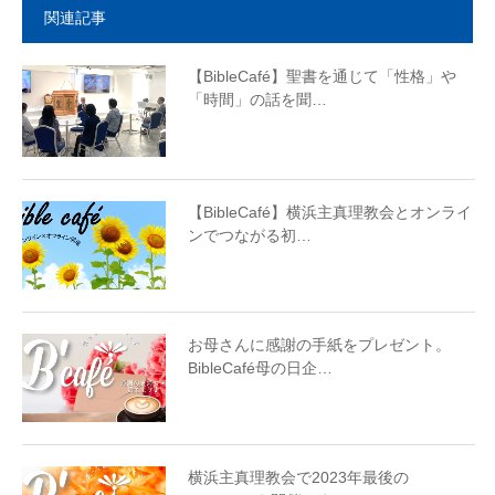
関連記事
【BibleCafé】聖書を通じて「性格」や
「時間」の話を聞…
【BibleCafé】横浜主真理教会とオンライ
ンでつながる初…
お母さんに感謝の手紙をプレゼント。
BibleCafé母の日企…
横浜主真理教会で2023年最後の