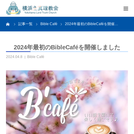
ーム
記事一覧
Bible Café
2024年最初のBibleCaféを開催…
HOME
教会案内
2024年最初のBibleCaféを開催しました
2024.04.8
Bible Café
活動紹介
関連リンク
アクセス
よくあるご質問
お問い合わせ