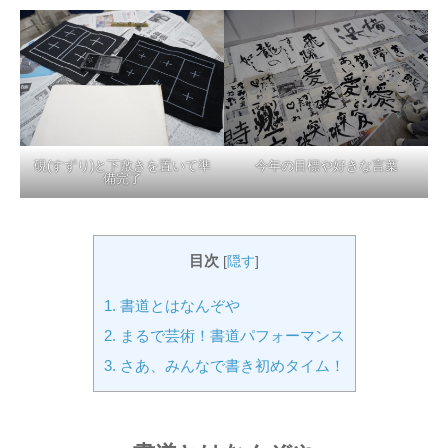
硯(すずり)と下敷きを置いて準
今年の目標や好きな言葉
備完了
目次
[
隠す
]
1.
書道とはなんぞや
2.
まるで芸術！書道パフォーマンス
3.
さあ、みんなで書き初めタイム！