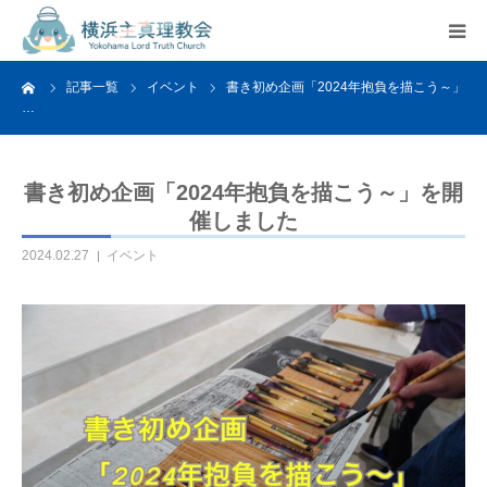
ーム
記事一覧
イベント
書き初め企画「2024年抱負を描こう～」
HOME
…
教会案内
書き初め企画「2024年抱負を描こう～」を開
活動紹介
催しました
2024.02.27
イベント
関連リンク
アクセス
よくあるご質問
お問い合わせ