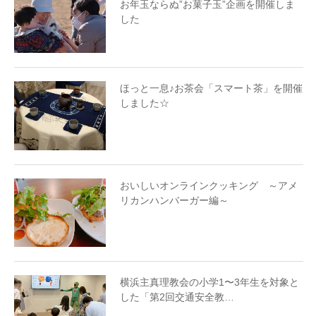
お年玉ならぬ”お菓子玉”企画を開催しま
した
ほっと一息♪お茶会「スマート茶」を開催
しました☆
おいしいオンラインクッキング ～アメ
リカンハンバーガー編～
横浜主真理教会の小学1〜3年生を対象と
した「第2回交通安全教…