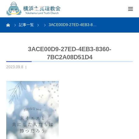
ーム
記事一覧
3ACE00D9-27ED-4EB3-8…
HOME
教会案内
3ACE00D9-27ED-4EB3-8360-
7BC2A08D51D4
活動紹介
2023.09.8
関連リンク
アクセス
よくあるご質問
お問い合わせ