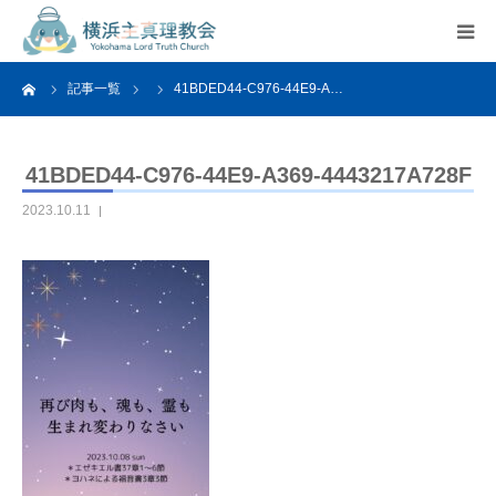
ーム
記事一覧
41BDED44-C976-44E9-A…
HOME
教会案内
41BDED44-C976-44E9-A369-4443217A728F
2023.10.11
活動紹介
関連リンク
アクセス
よくあるご質問
お問い合わせ