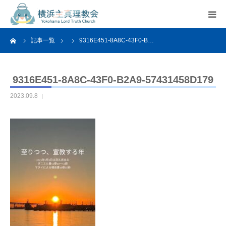
ーム
記事一覧
9316E451-8A8C-43F0-B…
HOME
教会案内
9316E451-8A8C-43F0-B2A9-57431458D179
2023.09.8
活動紹介
関連リンク
アクセス
よくあるご質問
お問い合わせ