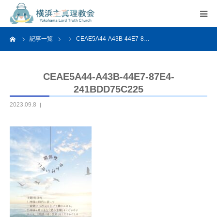
ーム
記事一覧
CEAE5A44-A43B-44E7-8…
HOME
教会案内
CEAE5A44-A43B-44E7-87E4-
241BDD75C225
活動紹介
2023.09.8
関連リンク
アクセス
よくあるご質問
お問い合わせ