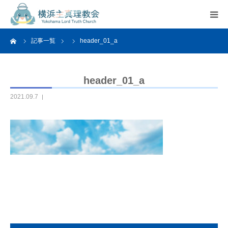
ーム
記事一覧
header_01_a
HOME
教会案内
header_01_a
2021.09.7
活動紹介
関連リンク
アクセス
よくあるご質問
お問い合わせ