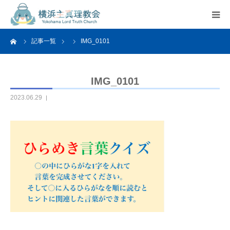
ーム
記事一覧
IMG_0101
HOME
教会案内
IMG_0101
2023.06.29
活動紹介
関連リンク
アクセス
よくあるご質問
お問い合わせ