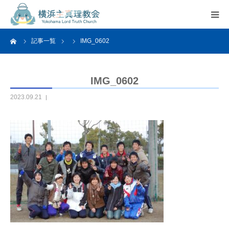
ーム
記事一覧
IMG_0602
HOME
教会案内
IMG_0602
2023.09.21
活動紹介
関連リンク
アクセス
よくあるご質問
お問い合わせ