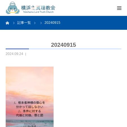
ーム
記事一覧
20240915
HOME
教会案内
20240915
2024.09.24
活動紹介
関連リンク
アクセス
よくあるご質問
お問い合わせ