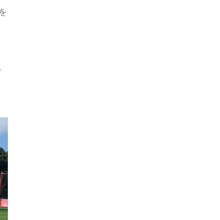
を
な
け
で