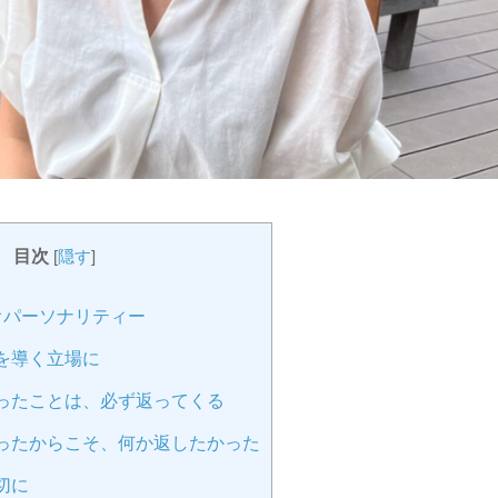
目次
[
隠す
]
オパーソナリティー
を導く立場に
ったことは、必ず返ってくる
ったからこそ、何か返したかった
切に